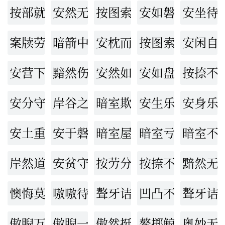
按部就班
安然无恙
按图索骥
安如磐石
安坐待
案牍劳形
暗箭中人
安枕而卧
按图索骏
安闲自
安营下寨
黯然伤神
安然如故
安如盘石
按捺不
安分守常
岸谷之变
暗室欺心
安生乐业
安身乐
安土重居
安于磐石
暗室屋漏
暗室亏心
暗室不
岸然道貌
安贫守道
按劳分配
按捺不下
黯然无
懊悔莫及
嗷嗷待食
聱牙诘屈
凹凸不平
聱牙诘
傲睨万物
傲睨一世
傲然挺立
鳌掷鲸吞
奥妙无