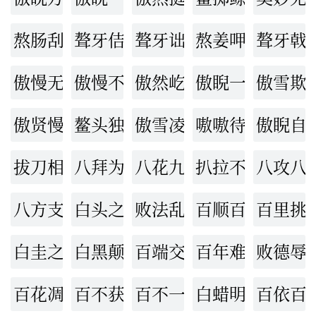
熬肠刮肚
聱牙佶屈
聱牙诎曲
熬姜呷醋
聱牙戟
傲慢无礼
傲慢不逊
傲然屹立
傲睨一切
傲雪欺
傲贤慢士
鳌头独占
傲雪凌霜
嗷嗷待哺
傲睨自
拔刀相济
八拜为交
八花九裂
扒拉不开
八攻八
八方支援
白头之叹
败法乱纪
百顺百依
百里挑
白圭之玷
白黑颠倒
百端交集
百年难遇
败德辱
百花凋零
百不获一
百不一存
白蜡明经
百依百