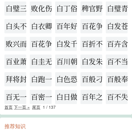
白璧三献
败化伤风
白丁俗客
稗官野史
白璧青
白头不终
白衣卿相
百年好合
百花争艳
白发苍
败兴而归
百花争妍
白发千丈
百折不移
百卉含
百业萧条
白圭无玷
百川朝海
白发朱颜
百不当
拜将封侯
白跑一趟
白色恐怖
百般刁难
百般奉
百无一存
百密一疏
白日做梦
百年之后
百不失
首页
下一页 »
尾页
1
/
137
推荐知识