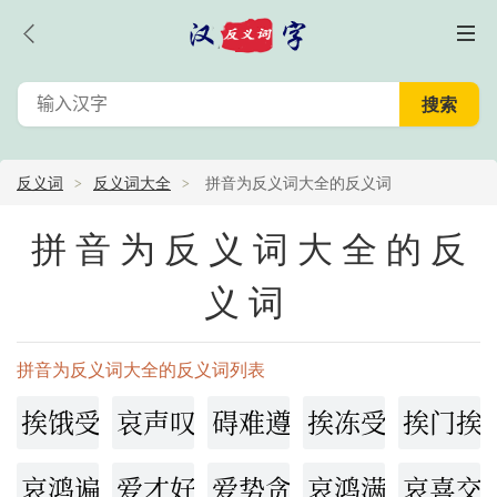
反义词
反义词大全
拼音为反义词大全的反义词
拼音为反义词大全的反
义词
拼音为反义词大全的反义词列表
挨饿受冻
哀声叹气
碍难遵命
挨冻受饿
挨门挨
哀鸿遍地
爱才好士
爱势贪财
哀鸿满路
哀喜交