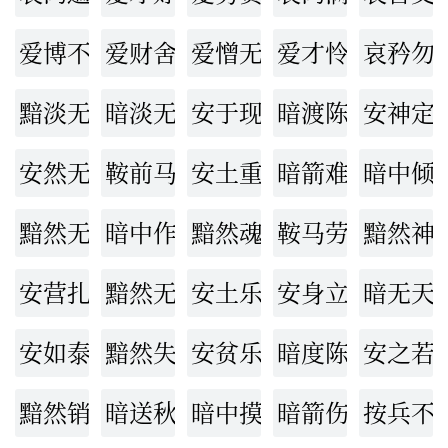
爱博不专
爱财舍命
爱憎无常
爱才怜弱
哀矜勿
黯淡无光
暗淡无光
安于现状
暗渡陈仓
安神定
安然无事
鞍前马后
安土重迁
暗箭难防
暗中倾
黯然无光
暗中作梗
黯然魂销
鞍马劳顿
黯然神
安营扎寨
黯然无色
安土乐业
安身立命
暗无天
安如泰山
黯然失色
安贫乐道
暗度陈仓
安之若
黯然销魂
暗送秋波
暗中摸索
暗箭伤人
按兵不