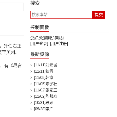
搜索
控制面板
您好,欢迎到访网站!
[用户登录]
[用户注册]
荐，升任右正
贬至英州、
最新资源
[11/11]
刘元城
 。有《尽言
[11/11]
狄青
[11/05]
韩愈
[11/05]
陈子壮
[11/02]
张家玉
[11/02]
陈邦彦
[10/31]
段颎
[09/28]
李广