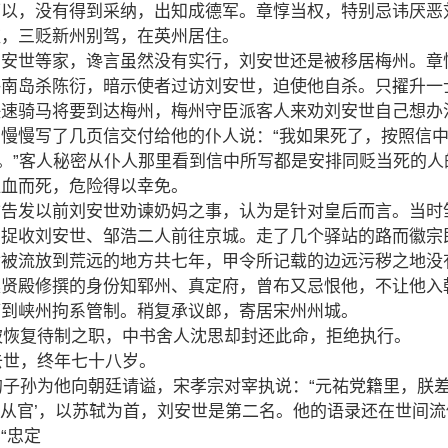
可以，没有得到采纳，出知成德军。章惇当权，特别忌讳厌恶
监，三贬新州别驾，在英州居住。
刘安世等家，谗言虽然没有实行，刘安世还是被移居梅州。章
海南岛杀陈衍，暗示使者过访刘安世，迫使他自杀。只擢升一
快速骑马将要到达梅州，梅州守臣派客人来劝刘安世自己想办
慢慢写了几页信交付给他的仆人说：“我如果死了，按照信
了。”客人秘密从仆人那里看到信中所写都是安排同贬当死的人
呕血而死，危险得以幸免。
卞告发以前刘安世劝谏奶妈之事，认为是针对皇后而言。当时
车捉收刘安世、邹浩二人前往京城。走了几个驿站的路而徽宗
世被流放到荒远的地方共七年，甲令所记载的边远污秽之地没
集贤殿修撰的身份知郓州、真定府，曾布又忌恨他，不让他入
谪到峡州拘系管制。稍复承议郎，寄居宋州州城。
世被恢复待制之职，中书舍人沈思却封还此命，拒绝执行。
世去世，终年七十八岁。
世的子孙为他向朝廷请谥，宋孝宗对宰执说：“元祐党籍里，朕
‘从官’，以苏轼为首，刘安世是第二名。他的语录还在世间流
“忠定