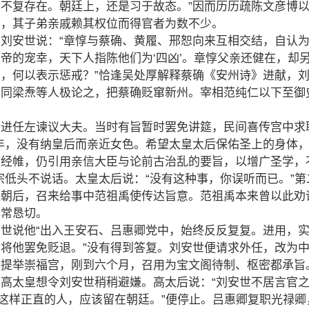
不复存在。朝廷上，还是习于故态。”因而历历疏陈文彦博
臣，其子弟亲戚赖其权位而得官者为数不少。
刘安世说：“章惇与蔡确、黄履、邢恕向来互相交结，自认
帝的宠幸，天下人指陈他们为‘四凶’。章惇父亲还健在，却
，何以表示惩戒？”恰逢吴处厚解释蔡确《安州诗》进献，
，同梁焘等人极论之，把蔡确贬窜新州。宰相范纯仁以下至御
，进任左谏议大夫。当时有旨暂时罢免讲筵，民间喜传宫中求
年，没有纳皇后而亲近女色。希望太皇太后保佑圣上的身体
御经帷，仍引用亲信大臣与论前古治乱的要旨，以增广圣学，
宗低头不说话。太皇太后说：“没有这种事，你误听而已。”第
退朝后，召来给事中范祖禹使传达旨意。范祖禹本来曾以此劝
非常恳切。
世说他“出入王安石、吕惠卿党中，始终反反复复。进用，
将他罢免贬退。”没有得到答复。刘安世便请求外任，改为
份提举崇福宫，刚到六个月，召用为宝文阁待制、枢密都承
高太皇想令刘安世稍稍避嫌。高太后说：“刘安世不居言官
“这样正直的人，应该留在朝廷。”便停止。吕惠卿复职光禄卿