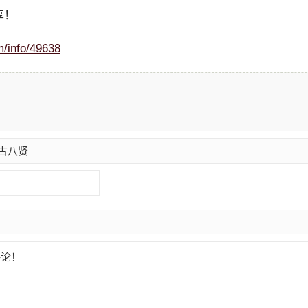
享！
m/info/49638
古八贤
论！