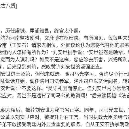
东古八贤]
第，历任虞城、犀浦知县，终官太仆卿。
刘航为河南监牧使时，文彦博在枢密院，有所闻见，每每叫来
介甫（王安石）请求去相位，外面议论认为您将代替他的职务
后继的人怎样有所作为？”刘安世拱手说：“安世虽然是晚辈，
人意而为人谋利吗？如果不是这样，您应除去所害，兴扬所利
答，后来见到刘航，感叹赞许刘安世的坚强正直。
，刘安世进士及第，但他未就选。随司马光学习，咨询尽心行
不乱说话开始。调任洺州司法参军，洺州司户以贪污闻名，转
安世说：“不要这样。”吴守礼因而停止。但刘安世内心常常
实应对，我岂不是违背了司马公的教诲啊！”后来读扬雄《法言
光入朝为相后，推荐刘安世为秘书省正字。同年，司马光去世
吕公著以刘安世应对，被提升为右正言。当时执政大臣多给与
子弟不敢接受朝廷内外显贵重要的职务。自从王安石执掌朝