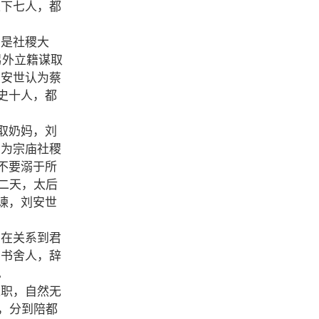
以下七人，都
为是社稷大
另外立籍谋取
刘安世认为蔡
史十人，都
取奶妈，刘
，为宗庙社稷
不要溺于所
二天，太后
谏，刘安世
实在关系到君
中书舍人，辞
旨。
之职，自然无
，分到陪都