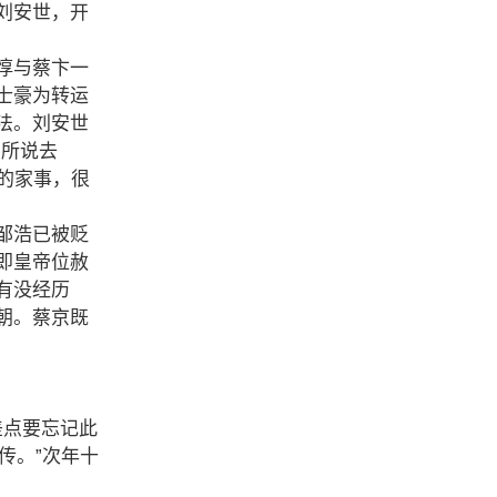
刘安世，开
惇与蔡卞一
士豪为转运
法。刘安世
中所说去
的家事，很
邹浩已被贬
即皇帝位赦
有没经历
朝。蔡京既
差点要忘记此
传。”次年十