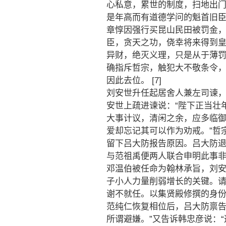
心私意，累世的制度，扫地出门
是年高而有道德学问的魁首旧
章惇因强行买昆山民田被罚金，
臣，贪天之功，侥幸将来得到皇
异财，绝灭义理，只是从于薄罚
确指斥哲宗，触犯大不敬条令
因此去位。 [7]
刘安世升任起居舍人兼左司谏
安世上疏进谏说：“陛下正当壮
大事计议，清闲之余，应多临
爱却忘记其可以作为劝戒。”哲
留下吕大防报告原因。吕大防
与范祖禹便两人联合申明此事
邓温伯被任命为翰林承旨，刘安
子小人力量削弱增长的关键。请
谢不就任。以集贤殿修撰的身
范纯仁恢复相位后，吕大防禀告
所谓避嫌。”又告诉韩忠彦说：