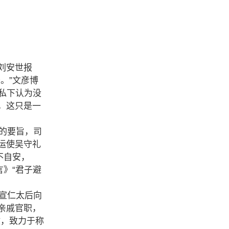
刘安世报
。”文彦博
私下认为没
，这只是一
己的要旨，司
运使吴守礼
不自安，
》“君子避
，宣仁太后向
亲戚官职，
政，致力于称