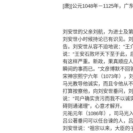
[唐][公元1048年－1125年，广
刘安世的父亲刘航，为进士及
刘安世小时候持论已有识见。
告。刘安世从容不迫地说：“王
说：“王安石败坏天下至于此，
有这样严重。新政，果真顺应
瞬间的事而已。”文彦博默不回
宋神宗熙宁六年（1073年）
马光教导他诚实，而且令他从
打算按察他，向刘安世垂问，刘
说：“司户确实贪污而我不以诚
碍则通诸理”，心意才解开。
元祐元年（1086年），司马
吕公著垂问可以任台谏的人，
刘安世说：“祖宗以来，大臣的