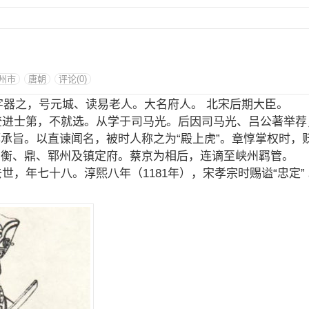
州市
唐朝
评论(0)
），字器之，号元城、读易老人。大名府人。 北宋后期大臣。
世登进士第，不就选。从学于司马光。后因司马光、吕公著举
承旨。以直谏闻名，被时人称之为“殿上虎”。章惇掌权时，
知衡、鼎、郓州及镇定府。蔡京为相后，连谪至峡州羁管。
去世，年七十八。淳熙八年（1181年），宋孝宗时赐谥“忠定”