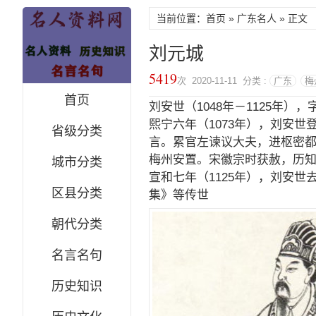
当前位置：
首页
»
广东名人
» 正文
刘元城
5419
次 2020-11-11 分类 :
广东
梅
首页
刘安世（1048年－1125年
熙宁六年（1073年），刘安
省级分类
言。累官左谏议大夫，进枢密都
梅州安置。宋徽宗时获赦，历
城市分类
宣和七年（1125年），刘安世
区县分类
集》等传世
朝代分类
名言名句
历史知识