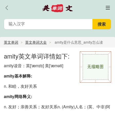
英文单词
英文单词大全
amity是什么意思_amity怎么读
_amity的中文意思,翻译
amity英文单词详情如下:
amity读音：英
['æmɪtɪ]
美
['æməti]
amity基本解释:
n. 和睦，友好关系
amity网络释义:
n. 友好；亲善关系；友好关系n. (Amity)人名；(英、中非)阿