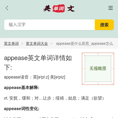
英文单词
英文单词大全
appease是什么意思_appease怎么
读_appease的中文意思,翻译
appease英文单词详情如
下:
appease读音：英
[ə'piːz]
美
[ə'piz]
appease基本解释:
vt. 安抚，缓和；对…让步；绥靖，姑息；满足（欲望）
appease词性变化: