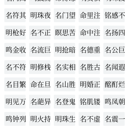
名符其实
明珠夜投
名门望族
命里注定
铭感不
明枪好躲，暗箭难防
名不正，言不顺
瞑思苦想
命中注定
名扬四
鸣金收军
名流巨子
明抢暗偷
名德重望
名公巨
名不符实
明修栈道，暗度陈仓
名实相称
名胜古迹
名闻遐
名目繁多
命在旦夕
名山胜川
明婚正娶
酩酊烂
明见万里
名葩异卉
名登鬼录
铭肌镂骨
鸣凤朝
鸣钟列鼎
明火持杖
明珠生蚌
名不虚立
名震一