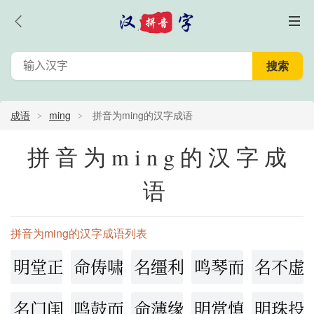
成语
ming
拼音为ming的汉字成语
拼音为ming的汉字成
语
拼音为ming的汉字成语列表
明堂正道
命俦啸侣
名缰利索
鸣琴而治
名不虚
名门闺秀
鸣鼓而攻之
命薄缘悭
明赏慎罚
明珠投