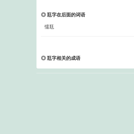
◎ 尫字在后面的词语
懦尫
◎ 尫字相关的成语