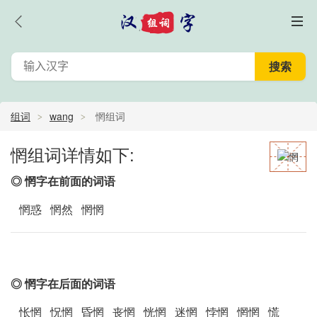
组词
wang
惘组词
惘组词详情如下:
◎ 惘字在前面的词语
惘惑 惘然 惘惘
◎ 惘字在后面的词语
怅惘 怳惘 昏惘 丧惘 恍惘 迷惘 悖惘 惘惘 慌