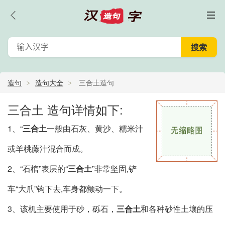
造句
造句大全
三合土造句
三合土 造句详情如下:
1、“
三合土
一般由石灰、黄沙、糯米汁
或羊桃藤汁混合而成。
2、“石棺”表层的“
三合土
”非常坚固,铲
车“大爪”钩下去,车身都颤动一下。
3、该机主要使用于砂，砾石，
三合土
和各种砂性土壤的压