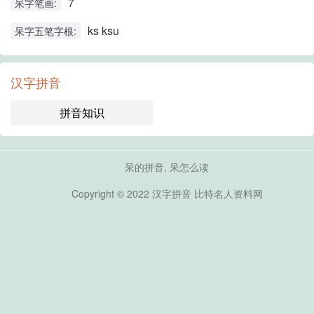
7
呆字笔画:
ks ksu
呆字五笔字根:
汉字拼音
拼音知识
呆的拼音, 呆怎么读
Copyright © 2022
汉字拼音
比特名人资料网