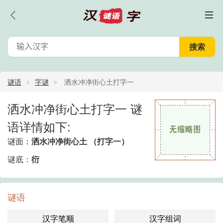
谜语
字谜
洒水冲净街心土打字一
洒水冲净街心土打字一 谜
语详情如下:
谜面：
洒水冲净街心土 （打字一）
谜底：
衍
谜语
汉字笔顺
汉字组词