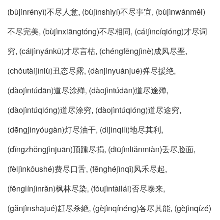
(bùjìnrényì)不尽人意, (bùjìnshìyí)不尽事宜, (bùjìnwánměi)
不尽完美, (bùjìnxiāngtóng)不尽相同, (cáijìncíqióng)才尽词
穷, (cáijìnyánkū)才尽言枯, (chéngfēngjìnè)成风尽垩,
(chǒutàijìnlù)丑态尽露, (dànjìnyuánjué)弹尽援绝,
(dàojìntúdān)道尽涂殚, (dàojìntúdān)道尽途殚,
(dàojìntúqióng)道尽涂穷, (dàojìntúqióng)道尽途穷,
(dēngjìnyóugàn)灯尽油干, (dìjìnqílì)地尽其利,
(dǐngzhǒngjìnjuān)顶踵尽捐, (diūjìnliănmiàn)丢尽脸面,
(fèijìnkǒushé)费尽口舌, (fēnghéjìnqǐ)风禾尽起,
(fēnglínjìnrăn)枫林尽染, (fǒujìntàilái)否尽泰来,
(gănjìnshājué)赶尽杀絶, (gèjìnqínéng)各尽其能, (gèjìnqízé)