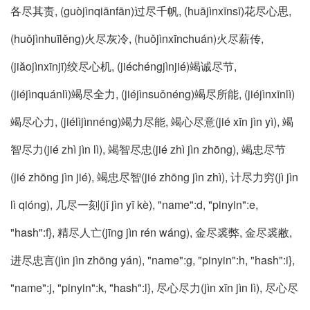
各尽其责, (guòjìnqiānfān)过尽千帆, (huājìnxīnsī)花尽心思,
(huǒjìnhuīlěng)火尽灰冷, (huǒjìnxīnchuán)火尽薪传,
(jiăojìnxīnjī)绞尽心机, (jiéchéngjìnjié)竭诚尽节,
(jiéjìnquánlì)竭尽全力, (jiéjìnsuǒnéng)竭尽所能, (jiéjìnxīnlì)
竭尽心力, (jiélìjìnnéng)竭力尽能, 竭心尽意(jié xīn jìn yì), 竭
智尽力(jié zhì jìn lì), 竭智尽忠(jié zhì jìn zhōng), 竭忠尽节
(jié zhōng jìn jié), 竭忠尽智(jié zhōng jìn zhì), 计尽力穷(jì jìn
lì qióng), 几尽一刻(jǐ jìn yī kè), "name":d, "pinyin":e,
"hash":f}, 精尽人亡(jīng jìn rén wáng), 金尽裘弊, 金尽裘敝,
进尽忠言(jìn jìn zhōng yán), "name":g, "pinyin":h, "hash":i},
"name":j, "pinyin":k, "hash":l}, 尽心尽力(jìn xīn jìn lì), 尽心尽