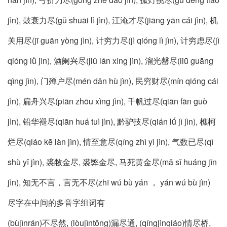
jìn), 鼓衰力尽(gǔ shuāi lì jìn), 江淹才尽(jiāng yān cái jìn), 机
关用尽(jī guān yòng jìn), 计穷力尽(jì qióng lì jìn), 计穷虑尽(jì
qióng lǜ jìn), 酒阑兴尽(jiǔ lán xìng jìn), 溜光罄尽(liū guāng
qìng jìn), 门殚户尽(mén dān hù jìn), 民穷财尽(mín qióng cái
jìn), 扁舟兴尽(piān zhōu xìng jìn), 千帆过尽(qiān fān guò
jìn), 铅华褪尽(qiān huá tuì jìn), 黔驴技尽(qián lǘ jì jìn), 樵柯
烂尽(qiáo kē làn jìn), 情至意尽(qíng zhì yì jìn), 气数已尽(qì
shù yǐ jìn), 裘敝金尽, 裘弊金尽, 马死黄金尽(mă sǐ huáng jīn
jìn), 知无不言，言无不尽(zhī wú bù yán ， yán wú bù jìn)
尽字在中间的多音字组词有
(bùjìnrán)不尽然, (lòujìntōng)漏尽通, (qíngjìnqiáo)情尽桥,