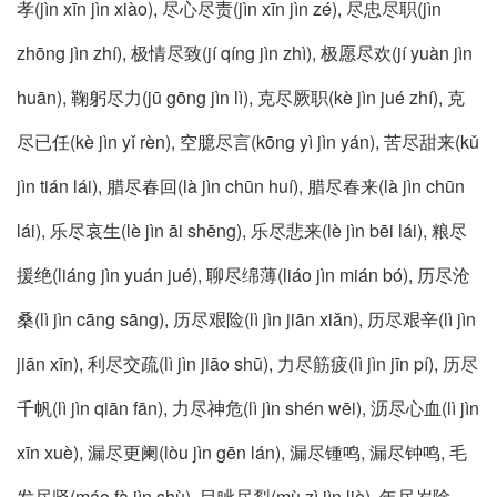
孝(jìn xīn jìn xiào), 尽心尽责(jìn xīn jìn zé), 尽忠尽职(jìn
zhōng jìn zhí), 极情尽致(jí qíng jìn zhì), 极愿尽欢(jí yuàn jìn
huān), 鞠躬尽力(jū gōng jìn lì), 克尽厥职(kè jìn jué zhí), 克
尽已任(kè jìn yǐ rèn), 空臆尽言(kōng yì jìn yán), 苦尽甜来(kǔ
jìn tián lái), 腊尽春回(là jìn chūn huí), 腊尽春来(là jìn chūn
lái), 乐尽哀生(lè jìn āi shēng), 乐尽悲来(lè jìn bēi lái), 粮尽
援绝(liáng jìn yuán jué), 聊尽绵薄(liáo jìn mián bó), 历尽沧
桑(lì jìn cāng sāng), 历尽艰险(lì jìn jiān xiăn), 历尽艰辛(lì jìn
jiān xīn), 利尽交疏(lì jìn jiāo shū), 力尽筋疲(lì jìn jīn pí), 历尽
千帆(lì jìn qiān fān), 力尽神危(lì jìn shén wēi), 沥尽心血(lì jìn
xīn xuè), 漏尽更阑(lòu jìn gēn lán), 漏尽锺鸣, 漏尽钟鸣, 毛
发尽竖(máo fà jìn shù), 目眦尽裂(mù zì jìn liè), 年尽岁除