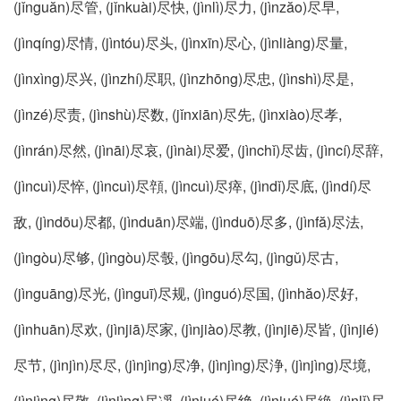
(jǐnguăn)尽管, (jǐnkuài)尽快, (jìnlì)尽力, (jìnzăo)尽早,
(jìnqíng)尽情, (jìntóu)尽头, (jìnxīn)尽心, (jìnliàng)尽量,
(jìnxìng)尽兴, (jìnzhí)尽职, (jìnzhōng)尽忠, (jìnshì)尽是,
(jìnzé)尽责, (jìnshù)尽数, (jǐnxiān)尽先, (jìnxiào)尽孝,
(jìnrán)尽然, (jìnāi)尽哀, (jìnài)尽爱, (jìnchǐ)尽齿, (jìncí)尽辞,
(jìncuì)尽悴, (jìncuì)尽顇, (jìncuì)尽瘁, (jìndǐ)尽底, (jìndí)尽
敌, (jìndōu)尽都, (jìnduān)尽端, (jìnduō)尽多, (jìnfă)尽法,
(jìngòu)尽够, (jìngòu)尽彀, (jìngōu)尽勾, (jìngǔ)尽古,
(jìnguāng)尽光, (jìnguī)尽规, (jìnguó)尽国, (jìnhăo)尽好,
(jìnhuān)尽欢, (jìnjiā)尽家, (jìnjiào)尽教, (jìnjiē)尽皆, (jìnjié)
尽节, (jìnjìn)尽尽, (jìnjìng)尽净, (jìnjìng)尽浄, (jìnjìng)尽境,
(jìnjìng)尽敬, (jìnjìng)尽凈, (jìnjué)尽绝, (jìnjué)尽絶, (jìnlǐ)尽