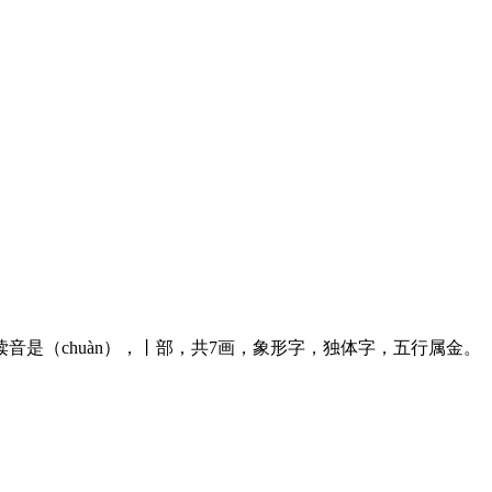
音是（chuàn），丨部，共7画，象形字，独体字，五行属金。